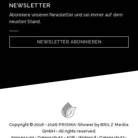
NEWSLETTER
Abonniere unseren Newsletter und sei immer auf dem
neusten Stand.
NEWSLETTER ABONNIEREN
Copyright © 2016 -
2026
PRISMA
-Shower by
BRILZ Media
GmbH • All rights reserved.
Impressum
•
Datenschutz
•
AGB
•
Widerruf
•
Datenschutz-