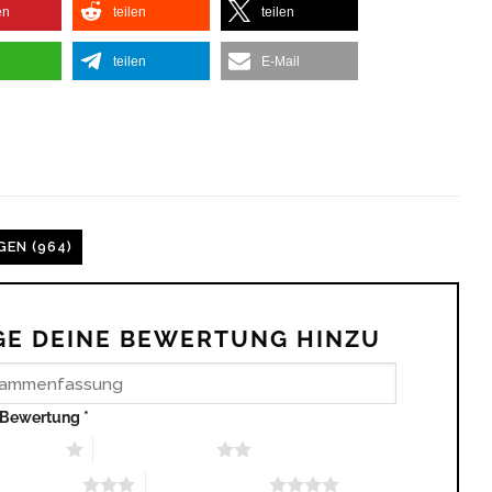
en
teilen
teilen
teilen
E-Mail
EN (964)
GE DEINE BEWERTUNG HINZU
 Bewertung
*
 Sternen
2 von 5 Sternen
n 5 Sternen
4 von 5 Sternen