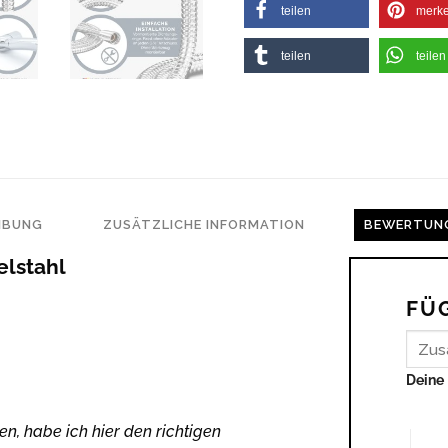
teilen
merk
teilen
teilen
IBUNG
ZUSÄTZLICHE INFORMATION
BEWERTUNG
lstahl
FÜ
Deine
1 von 5
, habe ich hier den richtigen
3 vo