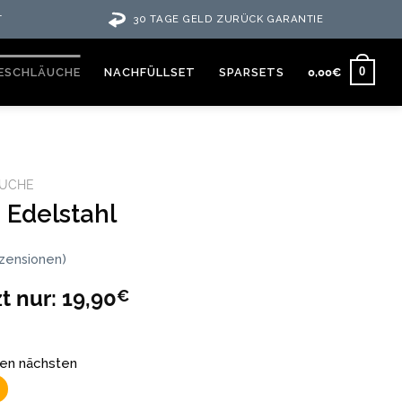
T
30 TAGE GELD ZURÜCK GARANTIE
0
ESCHLÄUCHE
NACHFÜLLSET
SPARSETS
0,00
€
ÄUCHE
 Edelstahl
zensionen)
zt nur:
19,90
€
den nächsten