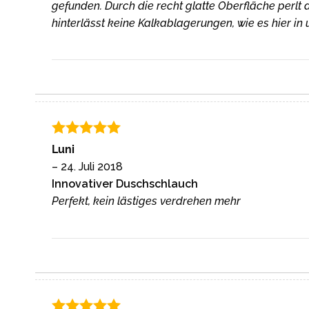
gefunden. Durch die recht glatte Oberfläche perl
hinterlässt keine Kalkablagerungen, wie es hier in 
Bewertet
Luni
mit
5
von
–
24. Juli 2018
5
Innovativer Duschschlauch
Perfekt, kein lästiges verdrehen mehr