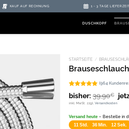
KAUF AUF RECHNUNG
1 - 3 TAGE LIEFERZEI
DUSCHKOPF
BRAUS
STARTSEITE
/
BRAUSESCHL
Brauseschlauch
Auf
(
964
Kundenre
die
Wunschliste
Bewertet
964
bisher:
39,90
jet
€
mit
4.88
von 5,
inkl. MwSt.
zzgl.
Versandkosten
basierend
auf
Versand heute
– Bestelle in 
Kundenbewertungen
11
Std.
36
Min.
11
Sek.