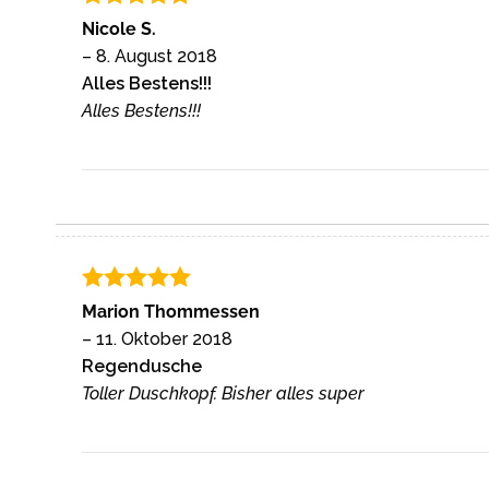
Bewertet
Nicole S.
mit
5
von
–
8. August 2018
5
Alles Bestens!!!
Alles Bestens!!!
Bewertet
Marion Thommessen
mit
5
von
–
11. Oktober 2018
5
Regendusche
Toller Duschkopf. Bisher alles super