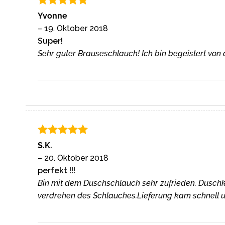
Bewertet
Yvonne
mit
5
von
–
19. Oktober 2018
5
Super!
Sehr guter Brauseschlauch! Ich bin begeistert von d
Bewertet
S.K.
mit
5
von
–
20. Oktober 2018
5
perfekt !!!
Bin mit dem Duschschlauch sehr zufrieden. Duschko
verdrehen des Schlauches.Lieferung kam schnell und