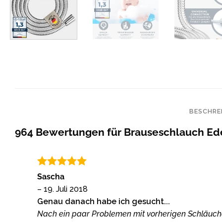
BESCHRE
964 Bewertungen für
Brauseschlauch Ede
Bewertet
Sascha
mit
5
von
–
19. Juli 2018
5
Genau danach habe ich gesucht...
Nach ein paar Problemen mit vorherigen Schläuchen