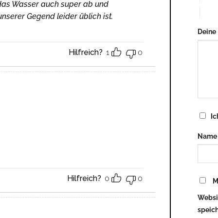
t das Wasser auch super ab und
5 vo
unserer Gegend leider üblich ist.
Deine
Hilfreich?
1
0
Ic
Nam
Hilfreich?
0
0
M
Websi
speich