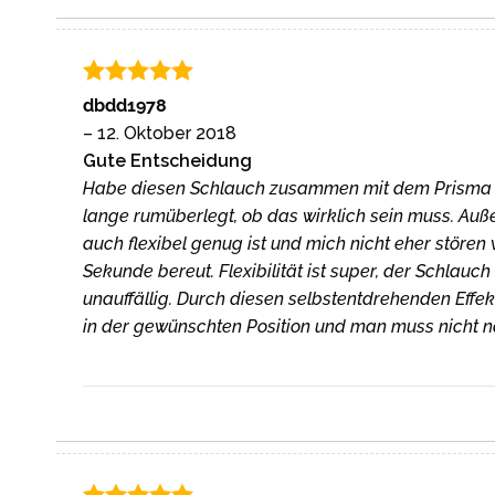
Bewertet
dbdd1978
mit
5
von
–
12. Oktober 2018
5
Gute Entscheidung
Habe diesen Schlauch zusammen mit dem Prisma D
lange rumüberlegt, ob das wirklich sein muss. Auß
auch flexibel genug ist und mich nicht eher stören 
Sekunde bereut. Flexibilität ist super, der Schlau
unauffällig. Durch diesen selbstentdrehenden Effe
in der gewünschten Position und man muss nicht n